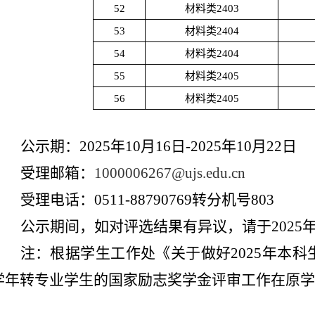
52
材料类2403
53
材料类2404
54
材料类2404
55
材料类2405
56
材料类2405
公示期：
2025
年10月16日
-2025
年
10
月22日
受理邮箱：
1000006267@ujs.edu.cn
受理电话：
0511-88790769
转分机号
803
公
示期
间，如对评选结果有异议，请于
2025
注：根据学生工作处《关于做好2025年本
学年转专业学生的国家励志奖学金评审工作在原学