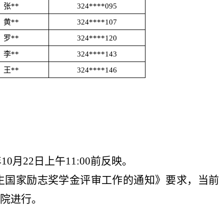
张**
324****095
黄**
324****107
罗**
324****120
李**
324****143
王**
324****146
年
10
月22日上午
11:00
前反映。
科生国家励志奖学金评审工作的通知》要求，当前
院进行。