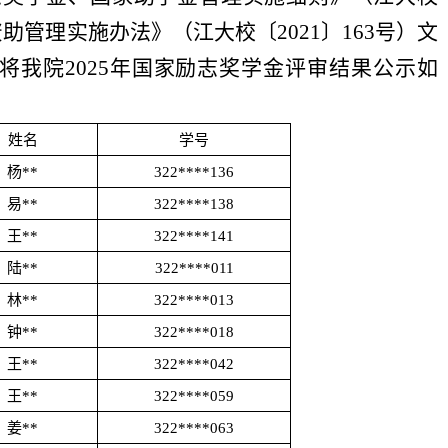
资助管理实施办法》（江大校〔
2021
〕
163
号）文
将我院
2025
年国家励志奖学金评审结果公示如
姓名
学号
杨**
322****136
易**
322****138
王**
322****141
陆**
322****011
林**
322****013
钟**
322****018
王**
322****042
王**
322****059
姜**
322****063