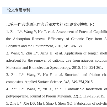
论文专著专利：
以第一作者或通讯作者近期发表的SCI论文列举如下：
1. Zhu L*, Wang Y, He T, et al. Assessment of Potential Capabi
the Adsorption Removal Efficiency of Cationic Dye from Aq
Polymers and the Environment, 2016,24: 148-158.
2. Wang Y, Zhu L*, Jiang H, et al. Application of longan shell
adsorbent for the removal of cationic dye from aqueous solutio
Molecular and Biomolecular Spectroscopy, 2016, 159: 254-261.
3. Zhu L*, Wang Y, Hu F, et al. Structural and friction ch
composites. Applied Surface Science, 345, 349-354,2015.
4. Zhu L*, Wang Y, Yu X, et al. Controllable fabrication o
polypropylene. Journal of Porous Materials, 22(1), 119-125,2015.
5. Zhu L*, Xie DS, Ma J, Shao J, Shen XQ. Fabrication of polydi