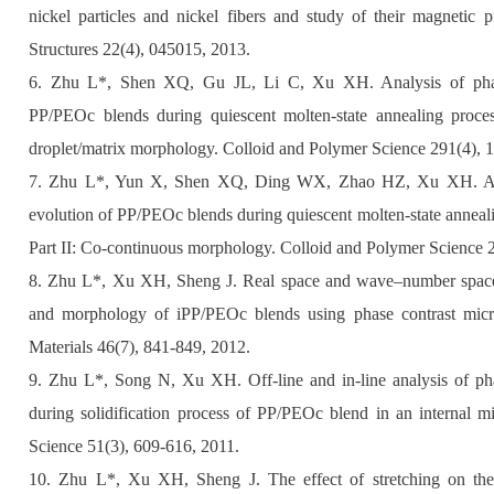
nickel particles and nickel fibers and study of their magnetic p
Structures 22(4), 045015, 2013.
6. Zhu L*, Shen XQ, Gu JL, Li C, Xu XH. Analysis of phase
PP/PEOc blends during quiescent molten-state annealing proce
droplet/matrix morphology. Colloid and Polymer Science 291(4), 
7. Zhu L*, Yun X, Shen XQ, Ding WX, Zhao HZ, Xu XH. Anal
evolution of PP/PEOc blends during quiescent molten-state anneal
Part II: Co-continuous morphology. Colloid and Polymer Science 
8. Zhu L*, Xu XH, Sheng J. Real space and wave–number space s
and morphology of iPP/PEOc blends using phase contrast micr
Materials 46(7), 841-849, 2012.
9. Zhu L*, Song N, Xu XH. Off-line and in-line analysis of p
during solidification process of PP/PEOc blend in an internal 
Science 51(3), 609-616, 2011.
10. Zhu L*, Xu XH, Sheng J. The effect of stretching on the 