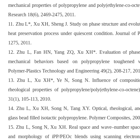
mechanical properties of polypropylene and poly(ethylene-co-octe
Research 18(6), 2469-2475, 2011.
11. Zhu L*, Xu XH, Sheng J. Study on phase structure and evolu
heat preservation process under quiescent condition. Journal of
1275, 2011.
12. Zhu L, Fan HN, Yang ZQ, Xu XH*. Evaluation of phase 
mechanical behaviors based on polypropylene toughened wit
Polymer-Plastics Technology and Engineering 49(2), 208-217, 201
13. Zhu L, Xu XH*, Ye N, Song N. Influence of compositi
rheological properties of polypropylene/poly(ethylene-co-octen
31(1), 105-113, 2010.
14. Zhu L, Xu XH, Song N, Tang XY. Optical, rheological, and
glass bead filled isotactic polypropylene. Polymer Composites, 20
15. Zhu L, Song N, Xu XH. Real space and wave–number space s
and morphology of iPP/PEOc blends using scanning electron