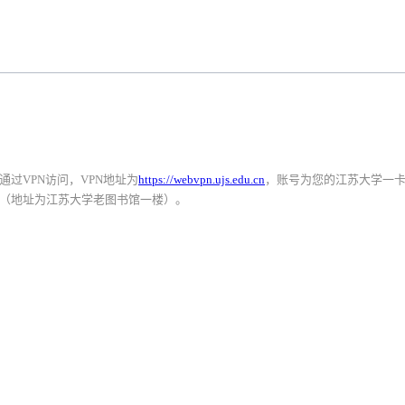
过VPN访问，VPN地址为
https://webvpn.ujs.edu.cn
，账号为您的江苏大学一
（地址为江苏大学老图书馆一楼）。